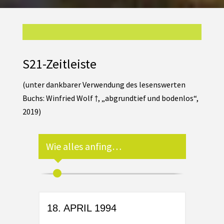
S21-Zeitleiste
(unter dankbarer Verwendung des lesenswerten
Buchs: Winfried Wolf †, „abgrundtief und bodenlos“,
2019)
Wie alles anfing…
1995
18. APRIL 1994
JAN