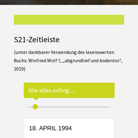
S21-Zeitleiste
(unter dankbarer Verwendung des lesenswerten
Buchs: Winfried Wolf †, „abgrundtief und bodenlos“,
2019)
Wie alles anfing…
1995
18. APRIL 1994
JAN