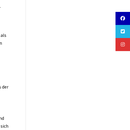
-
 als
en
s der
ind
 sich