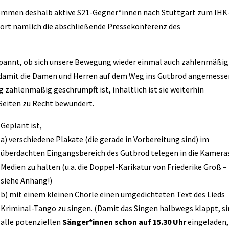
mmen deshalb aktive S21-Gegner*innen nach Stuttgart zum IHK
dort nämlich die abschließende Pressekonferenz des
spannt, ob sich unsere Bewegung wieder einmal auch zahlenmäßig
 damit die Damen und Herren auf dem Weg ins Gutbrod angemess
zahlenmäßig geschrumpft ist, inhaltlich ist sie weiterhin
Seiten zu Recht bewundert.
Geplant ist,
a) verschiedene Plakate (die gerade in Vorbereitung sind) im
überdachten Eingangsbereich des Gutbrod telegen in die Kamera
Medien zu halten (u.a. die Doppel-Karikatur von Friederike Groß –
siehe Anhang!)
b) mit einem kleinen Chörle einen umgedichteten Text des Lieds
Kriminal-Tango zu singen. (Damit das Singen halbwegs klappt, s
alle potenziellen
Sänger*innen schon auf 15.30 Uhr
eingeladen,