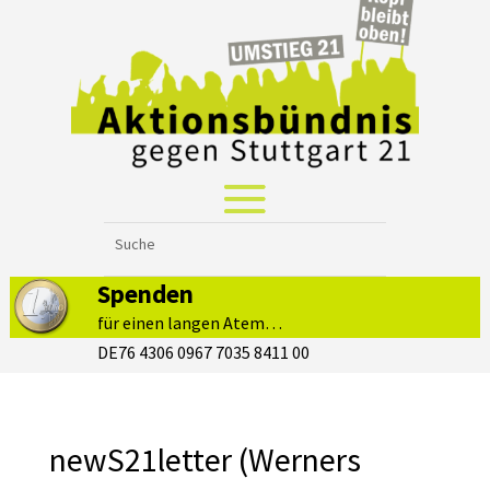
Spenden
für einen langen Atem…
DE76 4306 0967 7035 8411 00
newS21letter (Werners