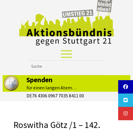
Spenden
für einen langen Atem…
DE76 4306 0967 7035 8411 00
Roswitha Götz /1 – 142.