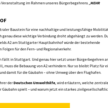
hen Veranstaltung im Rahmen unseres Bürgerbegehrens „
MEHR
HOF
traler Baustein für eine nachhaltige und leistungsfähige Mobilität
ch genau diese wichtige Verbindung droht abgehängt zu werden. D
elds A2 am Stuttgarter Hauptbahnhof würde der bestehende
 Folgen für den Fern- und Regionalverkehr.
 fällt in Stuttgart. Und genau hier setzt unser Bürgerbegehren an
l, muss die Bebauung von A2 verhindern. Nur so bleibt Platz für e
und damit für die Gäubahn – ohne Umweg über den Flughafen.
hrer der
Deutschen Umwelthilfe
, wird erläutern, welche zentral
 Gäubahn spielt – und warum jetzt ein starkes zivilgesellschaftli