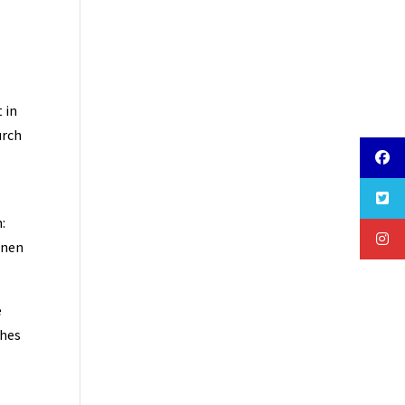
 in
urch
:
inen
e
ches