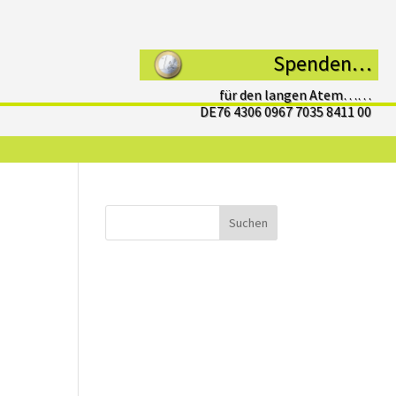
Spenden…
für den langen Atem……
DE76 4306 0967 7035 8411 00
Suchen