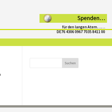
Spenden…
für den langen Atem……
DE76 4306 0967 7035 8411 00
Suchen
n