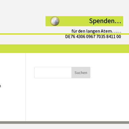
Spenden…
für den langen Atem……
DE76 4306 0967 7035 8411 00
Suchen
n