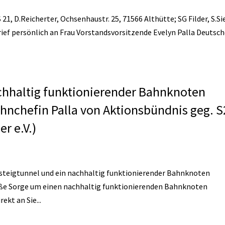
S 21, D.Reicherter, Ochsenhaustr. 25, 71566 Althütte; SG Filder, S.Si
ef persönlich an Frau Vorstandsvorsitzende Evelyn Palla Deutsc
achhaltig funktionierender Bahnknoten
Bahnchefin Palla von Aktionsbündnis geg. 
r e.V.)
fensteigtunnel und ein nachhaltig funktionierender Bahnknoten
roße Sorge um einen nachhaltig funktionierenden Bahnknoten
ekt an Sie...