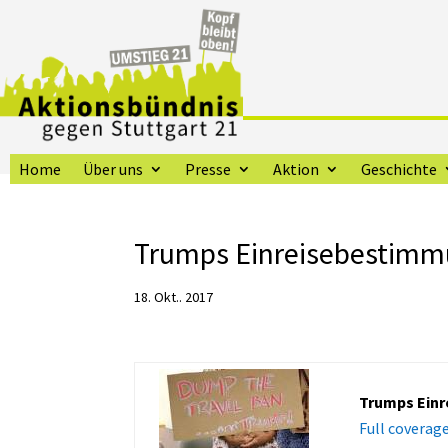
Home
Über uns
Presse
Aktion
Geschichte
Trumps Einreisebestimmu
18. Okt.. 2017
Trumps Ein
Full coverag