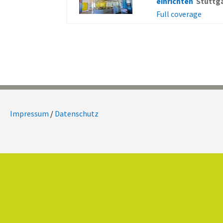
einrichten
Stuttg
Full coverage
Impressum
/
Datenschutz