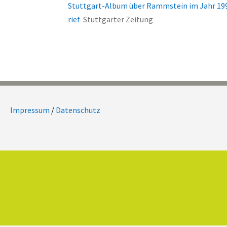
Stuttgart-Album über Rammstein im Jahr 1995:
rief
Stuttgarter Zeitung
Impressum
/
Datenschutz