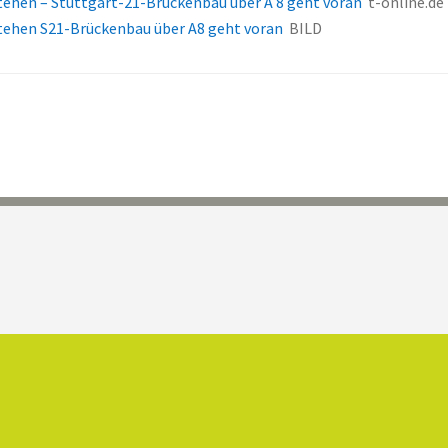
stehen – Stuttgart-21-Brückenbau über A 8 geht voran
t-online.de
stehen S21-Brückenbau über A8 geht voran
BILD