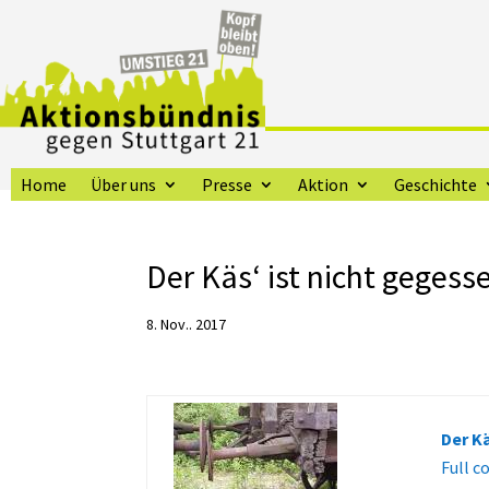
Home
Über uns
Presse
Aktion
Geschichte
Der Käs‘ ist nicht gegess
8. Nov.. 2017
Der K
Full c