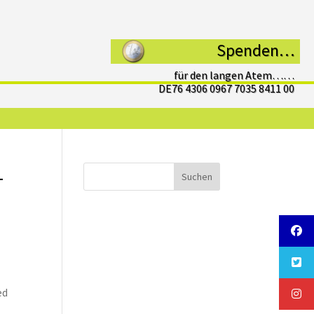
Spenden…
für den langen Atem……
DE76 4306 0967 7035 8411 00
–
Suchen
ed