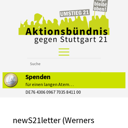
Spenden
für einen langen Atem…
DE76 4306 0967 7035 8411 00
newS21letter (Werners