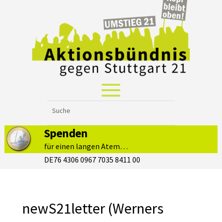
Spenden
für einen langen Atem…
DE76 4306 0967 7035 8411 00
newS21letter (Werners