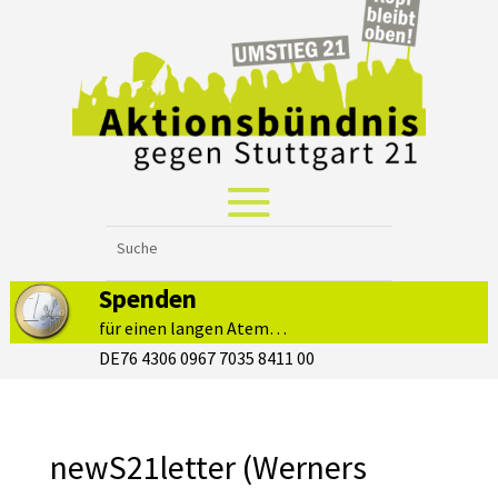
Spenden
für einen langen Atem…
DE76 4306 0967 7035 8411 00
newS21letter (Werners