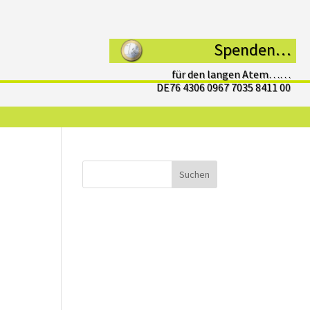
Spenden…
für den langen Atem……
DE76 4306 0967 7035 8411 00
Suchen