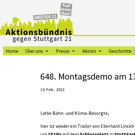
Home
Über uns
Presse
Aktion
Geschichte
648. Montagsdemo am 13
10. Feb.. 2023
Liebe Bahn- und Klima-Besorgte,
hier ist wieder ein Trailer von Eberhard Linckh
um
18 Uhr
auf dem
Schlossplatz
in
Stuttgar