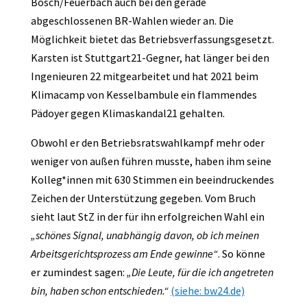
Bosch/Feuerbach auch bei den gerade
abgeschlossenen BR-Wahlen wieder an. Die
Möglichkeit bietet das Betriebsverfassungsgesetzt.
Karsten ist Stuttgart21-Gegner, hat länger bei den
Ingenieuren 22 mitgearbeitet und hat 2021 beim
Klimacamp von Kesselbambule ein flammendes
Pädoyer gegen Klimaskandal21 gehalten.
Obwohl er den Betriebsratswahlkampf mehr oder
weniger von außen führen musste, haben ihm seine
Kolleg*innen mit 630 Stimmen ein beeindruckendes
Zeichen der Unterstützung gegeben. Vom Bruch
sieht laut StZ in der für ihn erfolgreichen Wahl ein
„schönes Signal, unabhängig davon, ob ich meinen
Arbeitsgerichtsprozess am Ende gewinne“
. So könne
er zumindest sagen:
„Die Leute, für die ich angetreten
bin, haben schon entschieden.“
(siehe: bw24.de)