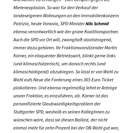
Mietenexplosion. So war für den Verkauf der
landeseigenen Wohnungen an den Immobilienkonzern
Patrizia, heute Vonovia, SPD-Minister
Nils Schmid
ebenso verantwortlich wie der grüne Koalitionspartner.
Auch die SPD vor Ort will, zwanghaft staatstragend,
immer dazu gehören. Ihr Fraktionsvorsitzender Martin
Körner, ein eloquenter Betriebswirt, blinkt gerne links
(und klimaschützerisch), um danach rechts (und
klimaschädigend) abzubiegen. So lässt er von Wahl zu
Wahl aufs Neue die Forderung eines 365 Euro-Ticket
plakatieren. Und ebenso regelmäßig lehnt er Anträge
unsrer Fraktion, es einzuführen, ab. Körner ist das
personifizierte Glaubwürdigkeitsproblem der
Stuttgarter SPD, weshalb es seinen KollegInnen zu
wünschen wäre, dass sie diesen Ballast, der nicht
einmal mehr für zehn Prozent bei der OB-Wahl gut war,