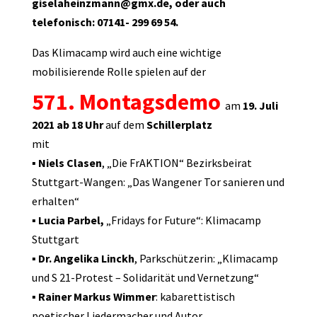
giselaheinzmann@gmx.de, oder auch
telefonisch: 07141- 299 69 54.
Das Klimacamp wird auch eine wichtige
mobilisierende Rolle spielen auf der
571. Montagsdemo
am
19. Juli
2021 ab 18 Uhr
auf dem
Schillerplatz
mit
▪
Niels Clasen
, „Die FrAKTION“ Bezirksbeirat
Stuttgart-Wangen: „Das Wangener Tor sanieren und
erhalten“
▪
Lucia Parbel,
„Fridays for Future“: Klimacamp
Stuttgart
▪
Dr. Angelika Linckh
, Parkschützerin: „Klimacamp
und S 21-Protest – Solidarität und Vernetzung“
▪
Rainer Markus Wimmer
: kabarettistisch
poetischer Liedermacher und Autor