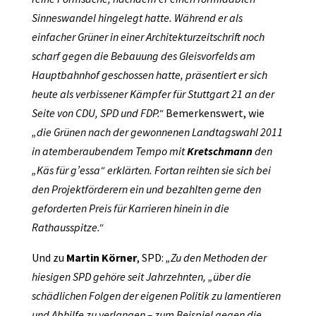
Sinneswandel hingelegt hatte. Während er als
einfacher Grüner in einer Architekturzeitschrift noch
scharf gegen die Bebauung des Gleisvorfelds am
Hauptbahnhof geschossen hatte, präsentiert er sich
heute als verbissener Kämpfer für Stuttgart 21 an der
Seite von CDU, SPD und FDP.“
Bemerkenswert, wie
„die Grünen nach der gewonnenen Landtagswahl 2011
in atemberaubendem Tempo mit
Kretschmann
den
„Käs für g’essa“ erklärten. Fortan reihten sie sich bei
den Projektförderern ein und bezahlten gerne den
geforderten Preis für Karrieren hinein in die
Rathausspitze.“
Und zu
Martin Körner
, SPD:
„Zu den Methoden der
hiesigen SPD gehöre seit Jahrzehnten, „über die
schädlichen Folgen der eigenen Politik zu lamentieren
und Abhilfe zu verlangen – zum Beispiel gegen die