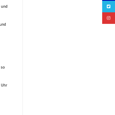
g und
 und
 so
 Uhr