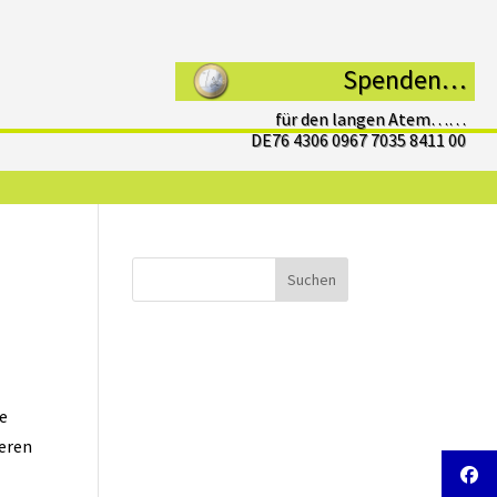
Spenden…
für den langen Atem……
DE76 4306 0967 7035 8411 00
Suchen
te
eren