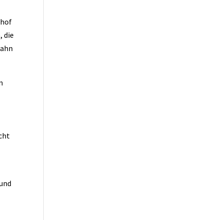
nhof
, die
bahn
n
icht
 und