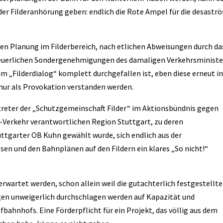
der Filderanhörung geben: endlich die Rote Ampel für die desastr
ren Planung im Filderbereich, nach etlichen Abweisungen durch da
euerlichen Sondergenehmigungen des damaligen Verkehrsministe
 „Filderdialog“ komplett durchgefallen ist, eben diese erneut in
 nur als Provokation verstanden werden.
ertreter der „Schutzgemeinschaft Filder“ im Aktionsbündnis gegen
n-Verkehr verantwortlichen Region Stuttgart, zu deren
ttgarter OB Kuhn gewählt wurde, sich endlich aus der
en und den Bahnplänen auf den Fildern ein klares „So nicht!“
rwartet werden, schon allein weil die gutachterlich festgestellt
en unweigerlich durchschlagen werden auf Kapazität und
fbahnhofs. Eine Förderpflicht für ein Projekt, das völlig aus dem