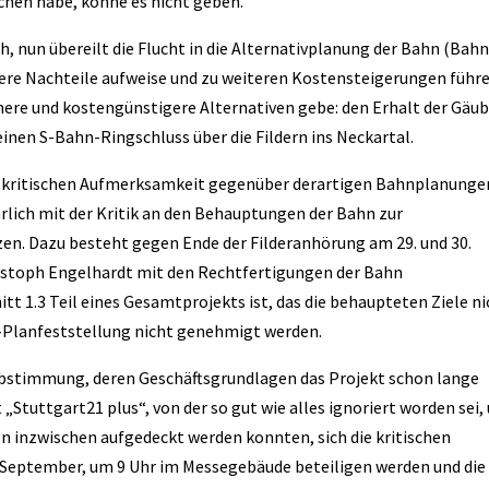
chen habe, könne es nicht geben.
ch, nun übereilt die Flucht in die Alternativplanung der Bahn (Bah
dere Nachteile aufweise und zu weiteren Kostensteigerungen führe
chere und kostengünstigere Alternativen gebe: den Erhalt der Gäu
inen S-Bahn-Ringschluss über die Fildern ins Neckartal.
en kritischen Aufmerksamkeit gegenüber derartigen Bahnplanunge
ehrlich mit der Kritik an den Behauptungen der Bahn zur
en. Dazu besteht gegen Ende der Filderanhörung am 29. und 30.
ristoph Engelhardt mit den Rechtfertigungen der Bahn
tt 1.3 Teil eines Gesamtprojekts ist, das die behaupteten Ziele n
er-Planfeststellung nicht genehmigt werden.
ksabstimmung, deren Geschäftsgrundlagen das Projekt schon lange
„Stuttgart21 plus“, von der so gut wie alles ignoriert worden sei,
en inzwischen aufgedeckt werden konnten, sich die kritischen
 September, um 9 Uhr im Messegebäude beteiligen werden und die