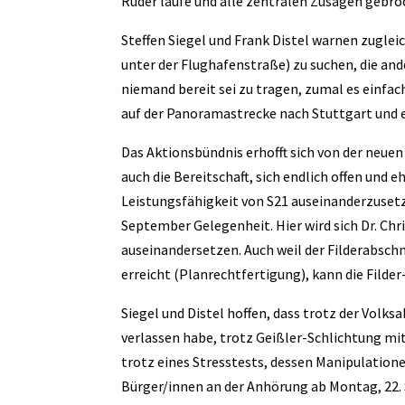
Ruder laufe und alle zentralen Zusagen gebro
Steffen Siegel und Frank Distel warnen zuglei
unter der Flughafenstraße) zu suchen, die an
niemand bereit sei zu tragen, zumal es einfa
auf der Panoramastrecke nach Stuttgart und e
Das Aktionsbündnis erhofft sich von der neu
auch die Bereitschaft, sich endlich offen und 
Leistungsfähigkeit von S21 auseinanderzusetz
September Gelegenheit. Hier wird sich Dr. Ch
auseinandersetzen. Auch weil der Filderabschni
erreicht (Planrechtfertigung), kann die Fild
Siegel und Distel hoffen, dass trotz der Vol
verlassen habe, trotz Geißler-Schlichtung mit 
trotz eines Stresstests, dessen Manipulation
Bürger/innen an der Anhörung ab Montag, 22.