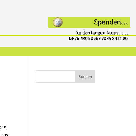
Spenden…
für den langen Atem……
DE76 4306 0967 7035 8411 00
Suchen
gen,
 aus