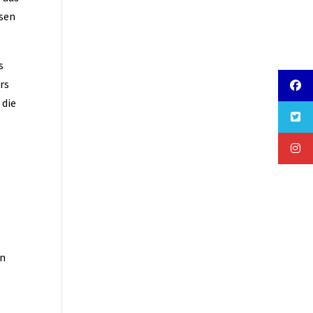
ösen
s
rs
 die
en