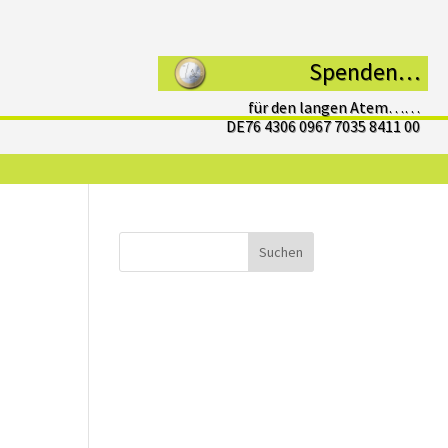
Spenden…
für den langen Atem……
DE76 4306 0967 7035 8411 00
Suchen