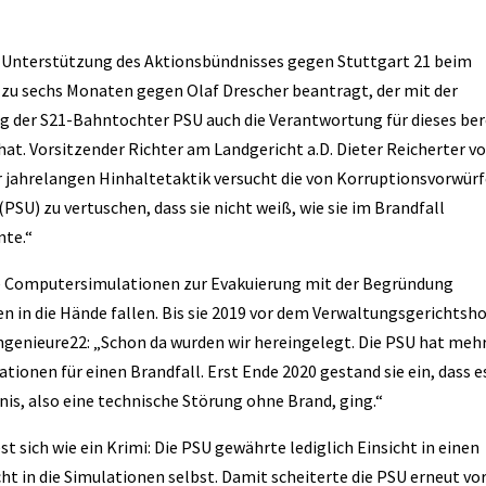
t Unterstützung des Aktionsbündnisses gegen Stuttgart 21 beim
 zu sechs Monaten gegen Olaf Drescher beantragt, der mit der
g der S21-Bahntochter PSU auch die Verantwortung für dieses ber
t. Vorsitzender Richter am Landgericht a.D. Dieter Reicherter 
r jahrelangen Hinhaltetaktik versucht die von Korruptionsvorwür
U) zu vertuschen, dass sie nicht weiß, wie sie im Brandfall
nte.“
de Computersimulationen zur Evakuierung mit der Begründung
n in die Hände fallen. Bis sie 2019 vor dem Verwaltungsgerichtsho
ngenieure22: „Schon da wurden wir hereingelegt. Die PSU hat mehr
tionen für einen Brandfall. Erst Ende 2020 gestand sie ein, dass e
is, also eine technische Störung ohne Brand, ging.“
 sich wie ein Krimi: Die PSU gewährte lediglich Einsicht in einen
t in die Simulationen selbst. Damit scheiterte die PSU erneut vo