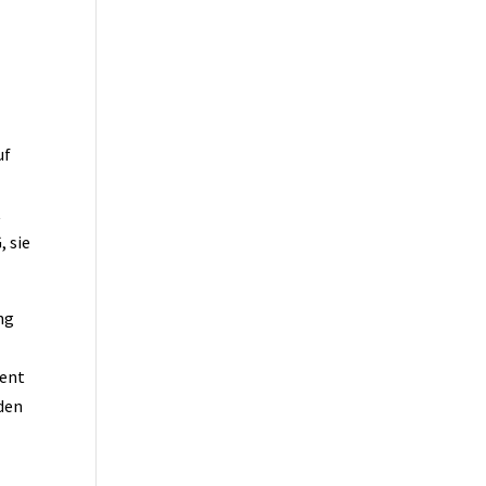
uf
t
, sie
ng
dent
den