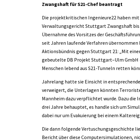
Zwangshaft für S21-Chef beantragt
Die projektkritischen Ingenieure22 haben mi
Verwaltungsgericht Stuttgart Zwangshaft bis
Übernahme des Vorsitzes der Geschäftsführun
seit Jahren laufende Verfahren übernommen ha
Aktionsbündnis gegen Stuttgart 21: „Mit eine
gebeutelte DB Projekt Stuttgart–Ulm GmbH (PS
Menschen lebend aus S21-Tunneln retten kön
Jahrelang hatte sie Einsicht in entsprechen
verweigert, die Unterlagen könnten Terroriste
Mannheim dazu verpflichtet wurde. Dazu die I
drei Jahre behauptet, es handle sich um Simula
dabei nur um Evakuierung bei einem Kaltereign
Die dann folgende Vertuschungsgeschichte liest
Bericht über diese Computersimulationen, nich