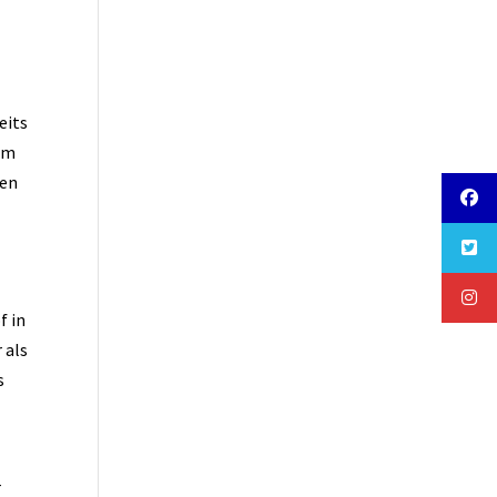
eits
vom
fen
f in
 als
s
r