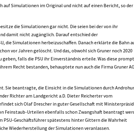
ch auf Simulationen im Original und nicht auf einen Bericht, so der
itze die Simulationen gar nicht. Die seien bei der von ihr
nd damit nicht zugänglich. Darauf entschied der
U, die Simulationen herbeizuschaffen. Danach erklärte die Bahn a
schon vor Jahren gelöscht. Und das, obwohl sich Gruner noch 2020
u geben, falls die PSU ihr Einverständnis erteile. Was diese promp
f ihrem Recht bestanden, behauptete nun auch die Firma Gruner AG
t. Sie beantragte, die Einsicht in die Simulationen durch Androhu
der Richter am Landgericht a.D. Dieter Reicherter vom
indet sich Olaf Drescher in guter Gesellschaft mit Ministerpräsi
n Feinstaub-Urteilen ebenfalls schon Zwangshaft beantragt wer
dem PSU-Geschäftsführer spätestens hinter Gittern die Wahrheit
liche Wiederherstellung der Simulationen veranlassen.