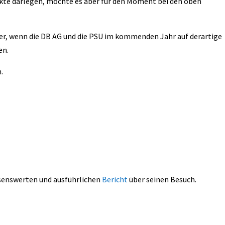
nkte darlegen, möchte es aber für den Moment bei den oben
er, wenn die DB AG und die PSU im kommenden Jahr auf derartige
en.
.
esenswerten und ausführlichen
Bericht
über seinen Besuch.