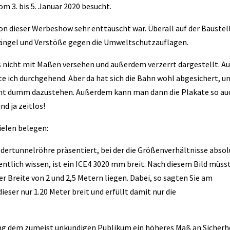
om 3. bis 5. Januar 2020 besucht.
 von dieser Werbeshow sehr enttäuscht war. Überall auf der Baustel
ängel und Verstöße gegen die Umweltschutzauflagen.
 nicht mit Maßen versehen und außerdem verzerrt dargestellt. A
 ich durchgehend. Aber da hat sich die Bahn wohl abgesichert, u
cht dumm dazustehen. Außerdem kann man dann die Plakate so au
d ja zeitlos!
ielen belegen:
ldertunnelröhre präsentiert, bei der die Größenverhältnisse absol
fentlich wissen, ist ein ICE4 3020 mm breit. Nach diesem Bild müsst
 Breite von 2 und 2,5 Metern liegen. Dabei, so sagten Sie am
eser nur 1.20 Meter breit und erfüllt damit nur die
lung dem zumeist unkundigen Publikum ein höheres Maß an Sicherh