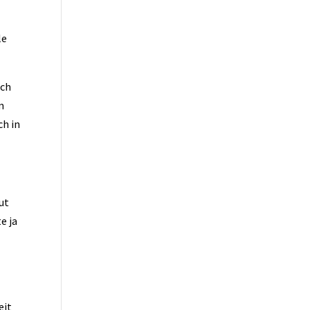
le
uch
m
ch in
ut
e ja
eit