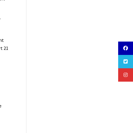
r
ht
rt 21
t
e