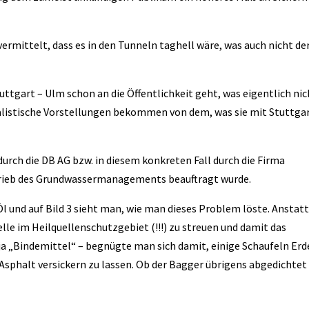
vermittelt, dass es in den Tunneln taghell wäre, was auch nicht de
uttgart – Ulm schon an die Öffentlichkeit geht, was eigentlich nic
realistische Vorstellungen bekommen von dem, was sie mit Stuttga
h die DB AG bzw. in diesem konkreten Fall durch die Firma
trieb des Grundwassermanagements beauftragt wurde.
l und auf Bild 3 sieht man, wie man dieses Problem löste. Anstat
lle im Heilquellenschutzgebiet (!!!) zu streuen und damit das
 ja „Bindemittel“ – begnügte man sich damit, einige Schaufeln Erd
 Asphalt versickern zu lassen. Ob der Bagger übrigens abgedichtet