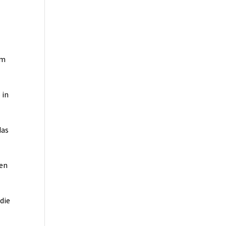
um
 in
das
gen
die