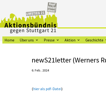
Home
Über uns
Presse
Aktion
Geschichte
newS21letter (Werners R
6. Feb.. 2024
(
hier als pdf-Datei
)