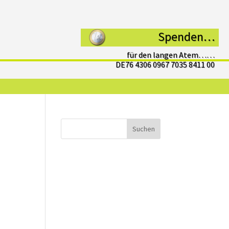
Spenden…
für den langen Atem……
DE76 4306 0967 7035 8411 00
Suchen