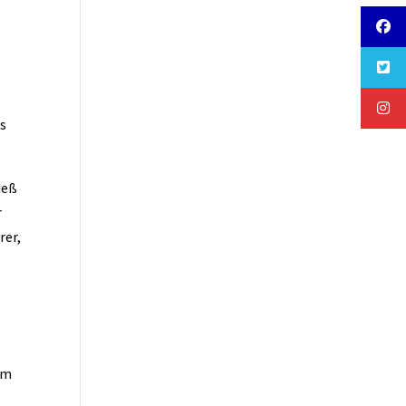
as
ieß
r
rer,
em