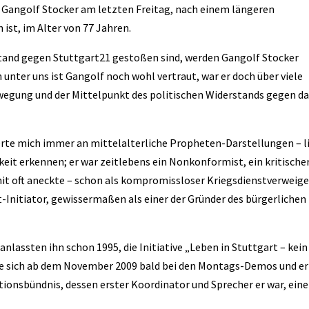
ss Gangolf Stocker am letzten Freitag, nach einem längeren
st, im Alter von 77 Jahren.
stand gegen Stuttgart21 gestoßen sind, werden Gangolf Stocker
 unter uns ist Gangolf noch wohl vertraut, war er doch über viele
Bewegung und der Mittelpunkt des politischen Widerstands gegen d
erte mich immer an mittelalterliche Propheten-Darstellungen – l
keit erkennen; er war zeitlebens ein Nonkonformist, ein kritische
it oft aneckte – schon als kompromissloser Kriegsdienstverweige
it-Initiator, gewissermaßen als einer der Gründer des bürgerlichen
anlassten ihn schon 1995, die Initiative „Leben in Stuttgart – kein
rte sich ab dem November 2009 bald bei den Montags-Demos und er
tionsbündnis, dessen erster Koordinator und Sprecher er war, ein