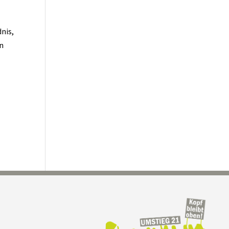
nis,
en