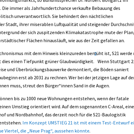
-Wohnungsmarkts, so Bündnissprecher Dr. Norbert Bongartz im
o
. Die immer als Jahrhundertchance verkaufte Bebauung des
litisch unverantwortlich. Sie behindert den nächtlichen
der Stadt, ihrer miserablen Luftqualität und steigender Durchschni
tergrund der sich zuspitzenden Klimakatastrophe mute der Plan,
städtischer Flächen hinausläuft, wie aus der Zeit gefallen an.
chronismus mit dem Hinweis kleinzureden bemüht ist, S21 werde
2
t dies einen Tiefpunkt grüner Glaubwürdigkeit.
Wenn Stuttgart 21
leise und Überbrückungsbauwerke demontiert, die Böden saniert
ubeginn erst ab 2031 zu rechnen. Wer bei der jetzigen Lage auf d
en muss, streut den Bürger*innen Sand in die Augen.
können bis zu 1000 neue Wohnungen entstehen, wenn der fatale
einen Umstieg orientiert wird. Auf dem sogenannten C-Areal, ei
of und Nordbahnhof, das derzeit noch für die S21-Baulogistik
 entstehen.
Im Konzept UMSTIEG 21 ist mit einem Test-Entwurf e
ue Viertel, die „Neue Prag“, aussehen könnte
.