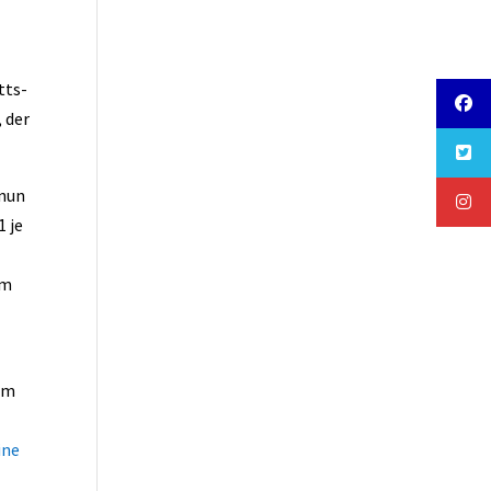
tts-
 der
 nun
 je
em
nem
ine