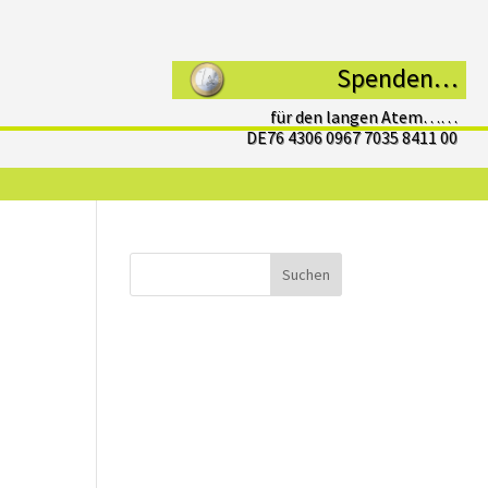
Spenden…
für den langen Atem……
DE76 4306 0967 7035 8411 00
Suchen