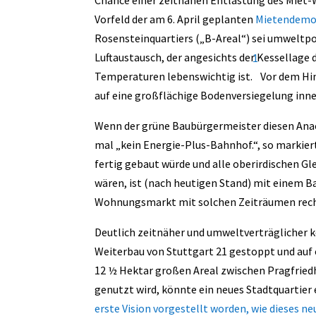
Chance einer zeitnahen Entlastung des Miet
Vorfeld der am 6. April geplanten
Mietendem
Rosensteinquartiers („B-Areal“) sei umweltpo
Luftaustausch, der angesichts der Kessellage 
1
Temperaturen lebenswichtig ist.
Vor dem Hin
auf eine großflächige Bodenversiegelung inner
Wenn der grüne Baubürgermeister diesen Ana
mal „kein Energie-Plus-Bahnhof.“, so markier
fertig gebaut würde und alle oberirdischen G
wären, ist (nach heutigen Stand) mit einem Ba
Wohnungsmarkt mit solchen Zeiträumen rechn
Deutlich zeitnäher und umweltverträglicher 
Weiterbau von Stuttgart 21 gestoppt und auf 
12 ½ Hektar großen Areal zwischen Pragfriedh
genutzt wird, könnte ein neues Stadtquartier
erste Vision vorgestellt worden, wie dieses ne