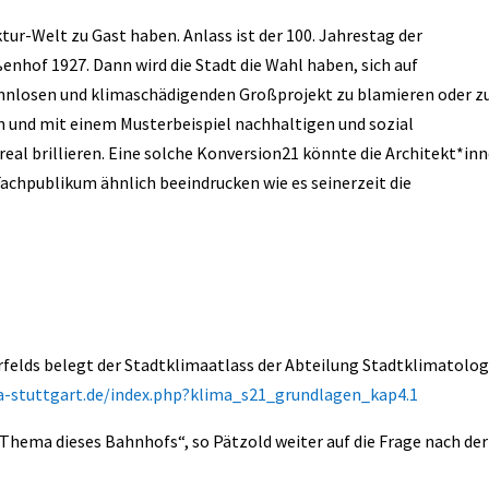
ktur-Welt zu Gast haben. Anlass ist der 100. Jahrestag der
nhof 1927. Dann wird die Stadt die Wahl haben, sich auf
nnlosen und klimaschädigenden Großprojekt zu blamieren oder z
n und mit einem Musterbeispiel nachhaltigen und sozial
al brillieren. Eine solche Konversion21 könnte die Architekt*in
Fachpublikum ähnlich beeindrucken wie es seinerzeit die
felds belegt der Stadtklimaatlass der Abteilung Stadtklimatolog
-stuttgart.de/index.php?klima_s21_grundlagen_kap4.1
 Thema dieses Bahnhofs“, so Pätzold weiter auf die Frage nach der