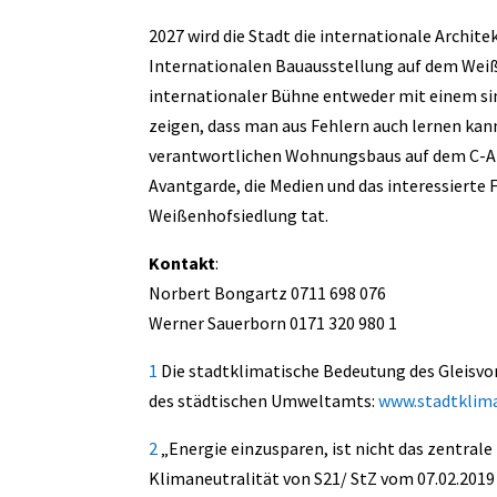
2027 wird die Stadt die internationale Archite
Internationalen Bauausstellung auf dem Weiße
internationaler Bühne entweder mit einem si
zeigen, dass man aus Fehlern auch lernen kan
verantwortlichen Wohnungsbaus auf dem C-Are
Avantgarde, die Medien und das interessierte 
Weißenhofsiedlung tat.
Kontakt
:
Norbert Bongartz 0711 698 076
Werner Sauerborn 0171 320 980 1
1
Die stadtklimatische Bedeutung des Gleisvor
des städtischen Umweltamts:
www.stadtklima
2
„Energie einzusparen, ist nicht das zentrale
Klimaneutralität von S21/ StZ vom 07.02.2019