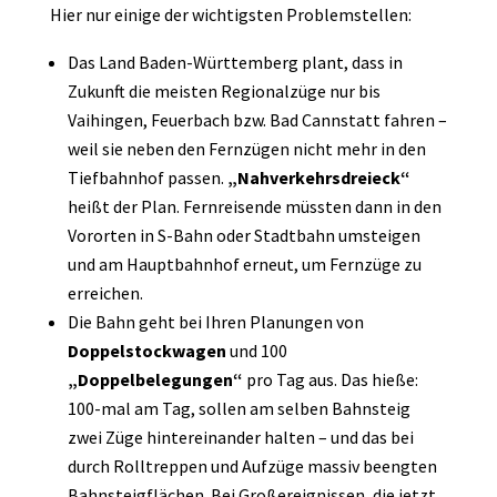
Hier nur einige der wichtigsten Problemstellen:
Das Land Baden-Württemberg plant, dass in
Zukunft die meisten Regionalzüge nur bis
Vaihingen, Feuerbach bzw. Bad Cannstatt fahren –
weil sie neben den Fernzügen nicht mehr in den
Tiefbahnhof passen.
„Nahverkehrsdreieck“
heißt der Plan. Fernreisende müssten dann in den
Vororten in S-Bahn oder Stadtbahn umsteigen
und am Hauptbahnhof erneut, um Fernzüge zu
erreichen.
Die Bahn geht bei Ihren Planungen von
Doppelstockwagen
und 100
„Doppelbelegungen“
pro Tag aus. Das hieße:
100-mal am Tag, sollen am selben Bahnsteig
zwei Züge hintereinander halten – und das bei
durch Rolltreppen und Aufzüge massiv beengten
Bahnsteigflächen. Bei Großereignissen, die jetzt