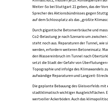
Klimaschutz, müssen jetzt Konsequenzen auf al
Weiter-So bei Stuttgart 21 geben, das der V
Sprecher des Aktionsbündnisses gegen Stuttg
auf dem Schlossplatz als das „größte Klimasc
Durch gigantische Betonverbräuche und massiv
Co2-Belastung je nach Szenario um zwischen 3,
steht noch aus. Reparaturen der Tunnel, wie s
werden, erfordern weiteren Betoneinsatz. Ma
den Wassereinbruch im Tunnel nach Obertürk
setzt die Stadt der Gefahr von Überflutungen 
Topographie und infolge des Klimawandels zu 
aufwändige Reparaturen und Langzeit-Streck
Die geplante Bebauung des Gleisvorfelds mit
stadtklimatisch wichtiger Ausgleichflächen. E
wertvoller Ackerböden. Auch das klimapolitis