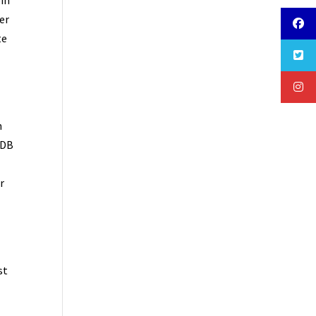
ein
er
te
n
 DB
u
r
st