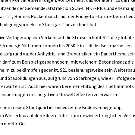
len Politikfeldern folgen. Vor Ort heißt das vor allem: Es darf k
orsitzende der Gemeinderatsfraktion SÖS-LINKE-Plus und ehemalig
art 21, Hannes Rockenbauch, auf der Friday-for-future-Demo heu
hädigungsprojekt in Stuttgart“ bezeichnet hat.
e Verlagerung von Verkehr auf die Straße erhöht S21 die globale
5 und 5,6 Millionen Tonnen bis 2050. Ein Teil der Betonarbeiten
ie aufgrund v.a. der Anhydrit- und Brandrisiken ein Dauerthema sei
n darf zum Beispiel gespannt sein, mit welchem Betoneinsatz die
heim zu bekämpfen gedenkt. S21 beziehungsweise sein Weiterba
und Staubildungen aus, aufgrund von Starkregen, wie er infolge de
erwarten ist. Auch hier wären bei einer Flutung des Tiefbahnhofs
ensperrungen mit negativen Umwelteffekten zu erwarten.
 einem neuen Stadtquartier bedeutet die Bodenversiegelung
in Weiterbau auf den Fildern führt zum unwiederbringlichen Verlu
ch ein No-Go.