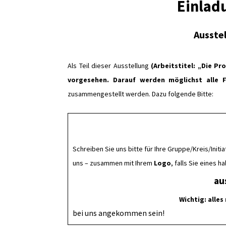
Einlad
Ausste
Als Teil dieser Ausstellung
(Arbeitstitel: „Die P
vorgesehen. Darauf werden möglichst
alle 
zusammengestellt werden. Dazu folgende Bitte:
Schreiben Sie uns bitte für Ihre Gruppe/Kreis/Initi
uns – zusammen mit Ihrem
Logo
, falls Sie eines h
au
Wichtig: alle
bei uns angekommen sein!