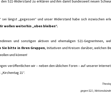
d den S21-Widerstand zu erklären und ihm damit bundesweit neuen Schwu
“
sei längst
„
gegessen
“
und unser Widerstand habe sich inzwischen erle
ir wollen weiterhin „oben bleiben“.
ndinnen und sonstigen aktiven und ehemaligen S21-GegnerInnen, we
 Sie bitte in Ihren Gruppen
, Initiativen und Kreisen darüber, welchen B
wollen und können!
gen veröffentlichen wir – neben den üblichen Foren – auf unserer Internet
k „Kirchentag 21“.
Theolo
gegen S21 / Aktionsbündn