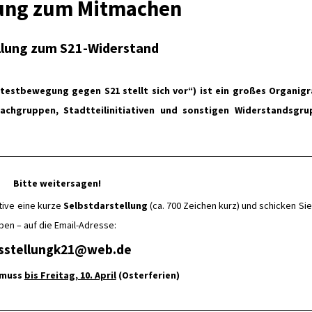
ung zum Mitmachen
llung zum S21-Widerstand
rotestbewegung gegen S21 stellt sich vor“) ist ein großes Organi
Fachgruppen, Stadtteilinitiativen und sonstigen Widerstandsgr
Bitte weitersagen!
ative eine kurze
Selbstdarstellung
(ca. 700 Zeichen kurz) und schicken Sie
aben – auf die
Email
-Adresse:
sstellungk21@web.de
s muss
bis Freitag, 10. April
(Osterferien)