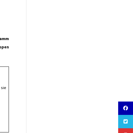
gramm
uppen
 sie