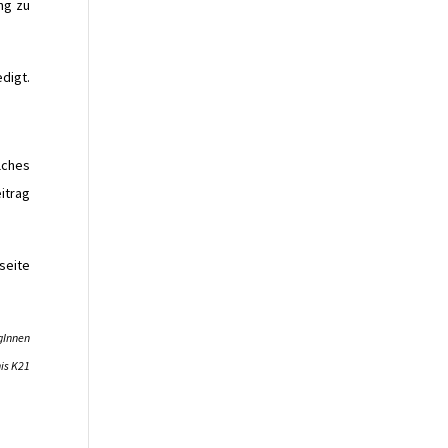
ng zu
digt.
lches
eitrag
seite
gInnen
is K21