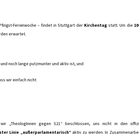
 Pfingst-Ferienwoche –
findet in Stuttgart der
Kirchentag
statt. Um die
10
rden erwartet.
nd noch lange putzmunter und aktiv ist, und
ass
wir einfach nicht
 wir „TheologInnen gegen S21“ beschlossen, uns nicht in den offizi
rster Linie „außerparlamentarisch“
aktiv zu werden. In Zusammenarbei