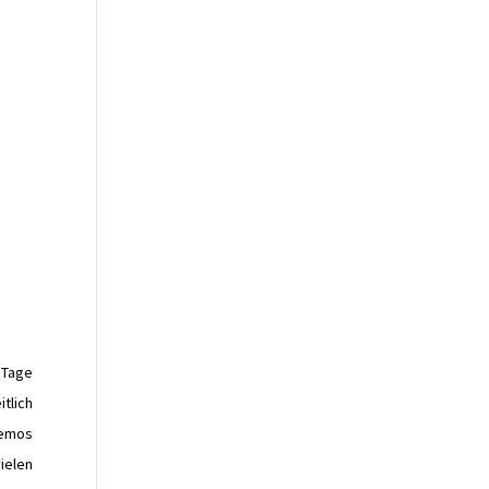
 Tage
tlich
demos
ielen