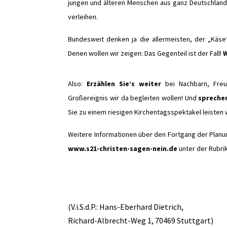
jungen und älteren Menschen aus ganz Deutschlan
verleihen.
Bundesweit denken ja die allermeisten, der
„
Käse
Denen wollen wir zeigen: Das Gegenteil ist der Fall!
W
Also:
Erzählen Sie’s weiter
bei Nachbarn, Freu
Großereignis wir da begleiten wollen! Und
sprechen
Sie zu einem riesigen Kirchentagsspektakel leisten 
Weitere Informationen über den Fortgang der Planun
www.s21-christen-sagen-nein.de
unter der Rubri
(
V.i.S.d.P
.: Hans-Eberhard Dietrich,
Richard-Albrecht-Weg 1, 70469 Stuttgart)