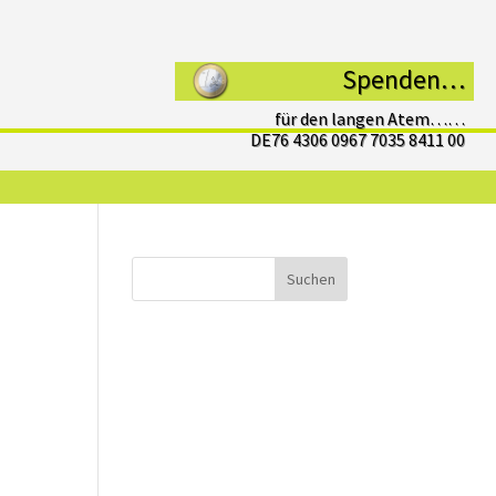
Spenden…
für den langen Atem……
DE76 4306 0967 7035 8411 00
Suchen