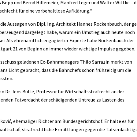
 Bopp und Bernd Hillemeier, Manfred Leger und Walter Wittke – d
schlecht für eine vorbehaltlose Aufklärung.“
 die Aussagen von Dipl. Ing. Architekt Hannes Rockenbauch, der g
überzeugend dargelegt habe, warum ein Umstieg auch heute noch
sei. Als ehrenamtlich engagierter Experte habe Rockenbauch der
gart 21 von Beginn an immer wieder wichtige Impulse gegeben.
Ausschuss geladenen Ex-Bahnmanagers Thilo Sarrazin merkt von
ans Licht gebracht, dass die Bahnchefs schon frühzeitig um die
ussten.
 Dr. Jens Bülte, Professor für Wirtschaftsstrafrecht an der
enden Tatverdacht der schädigenden Untreue zu Lasten des
ković, ehemaliger Richter am Bundesgerichtshof: Er halte es für
nwaltschaft strafrechtliche Ermittlungen gegen die Tatverdächtig