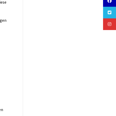
iese
egen
en