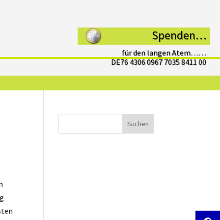
Spenden…
für den langen Atem……
DE76 4306 0967 7035 8411 00
Suchen
n
ng
sten