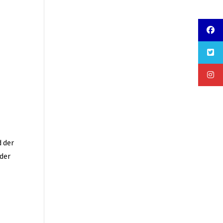
d der
 der
r