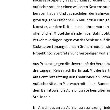
nächste stolpert“, fragt Bündnissprecher Dr. 
Aufsichtsrat über einen weiteren Kostensprun
beraten haben. Und das nachdem der Bahnvors
großzügigem Puffer bei 8,2 Milliarden Euro g
Monster, vor dem Kritiker seit Jahren warnen
öffentlicher Mittel die Wende in der Bahnpol
Verkehrsverlagerungen von der Schiene auf di
Südwesten tonangebenden Grünen müssen sich 
Projekt noch vertreten und verteidigen wollen
Aus Protest gegen die Unvernunft der Verantw
dreitägigen Reise nach Berlin auf. Mit der Ber
Aufsichtsratssitzung den traditionellen Schw
Aufsichtsräte am Mittwoch mit einer „Banner
dem Bahntower die Aufsichtsräte begrüßen un
Stelle sein.
Im Anschluss an die Aufsichtsratssitzung fin