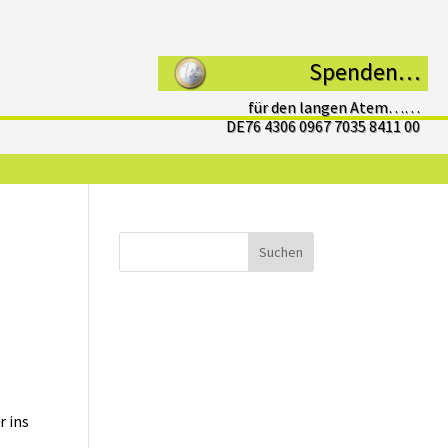
Spenden…
für den langen Atem……
DE76 4306 0967 7035 8411 00
Suchen
r ins