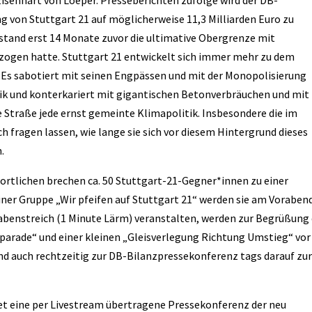
Eisenhart von Loeper. Presseberichten zufolge wird der DB-
g von Stuttgart 21 auf möglicherweise 11,3 Milliarden Euro zu
tand erst 14 Monate zuvor die ultimative Obergrenze mit
ezogen hatte. Stuttgart 21 entwickelt sich immer mehr zu dem
. Es sabotiert mit seinen Engpässen und mit der Monopolisierung
itik und konterkariert mit gigantischen Betonverbräuchen und mit
e Straße jede ernst gemeinte Klimapolitik. Insbesondere die im
fragen lassen, wie lange sie sich vor diesem Hintergrund dieses
.
ortlichen brechen ca. 50 Stuttgart-21-Gegner*innen zu einer
liner Gruppe „Wir pfeifen auf Stuttgart 21“ werden sie am Voraben
abenstreich (1 Minute Lärm) veranstalten, werden zur Begrüßung
parade“ und einer kleinen „Gleisverlegung Richtung Umstieg“ vor
d auch rechtzeitig zur DB-Bilanzpressekonferenz tags darauf zu
det eine per Livestream übertragene Pressekonferenz der neu